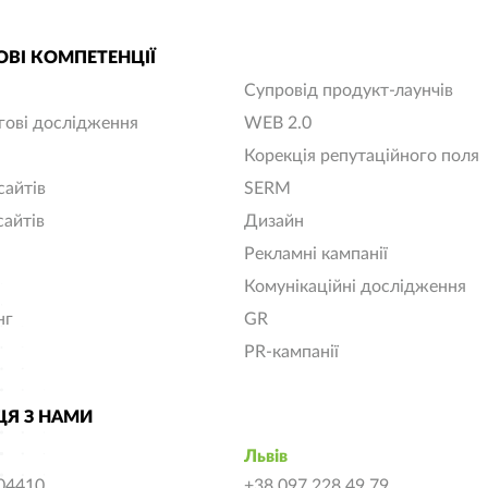
ВІ КОМПЕТЕНЦІЇ
Супровід продукт-лаунчів
гові дослідження
WEB 2.0
Корекція репутаційного поля
сайтів
SERM
сайтів
Дизайн
Рекламні кампанії
Комунікаційні дослідження
нг
GR
PR-кампанії
ЦЯ З НАМИ
Львів
04410
+38 097 228 49 79