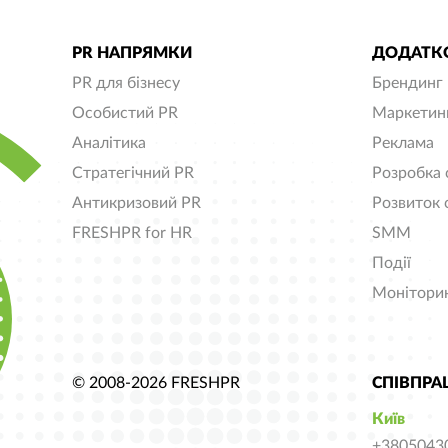
PR НАПРЯМКИ
ДОДАТКО
PR для бізнесу
Брендинг
Особистий PR
Маркетин
Аналітика
Реклама
Стратегічний PR
Розробка 
Антикризовий PR
Розвиток 
FRESHPR for HR
SMM
Події
Монітори
© 2008-2026 FRESHPR
СПІВПРА
Київ
+3805043