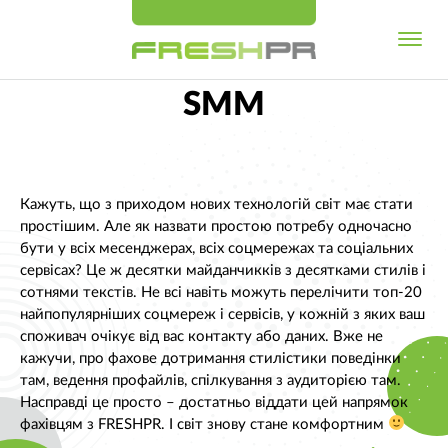
SMM
Кажуть, що з приходом нових технологій світ має стати
простішим. Але як назвати простою потребу одночасно
бути у всіх месенджерах, всіх соцмережах та соціальних
сервісах? Це ж десятки майданчикків з десятками стилів і
сотнями текстів. Не всі навіть можуть перелічити топ-20
найпопулярніших соцмереж і сервісів, у кожній з яких ваш
споживач очікує від вас контакту або даних. Вже не
кажучи, про фахове дотримання стилістики поведінки
там, ведення профайлів, спілкування з аудиторією там.
Насправді це просто – достатньо віддати цей напрямок
фахівцям з FRESHPR. І світ знову стане комфортним